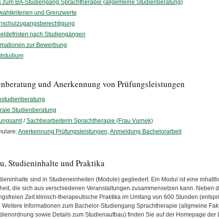
s zum BA-Studiengang Sprachtherapie (allgemeine Studienberatung)
ahlkriterien und Grenzwerte
hschulzugangsberechtigung
ldefristen nach Studiengängen
rmationen zur Bewerbung
tstudium
enberatung und Anerkennung von Prüfungsleistungen
studienberatung
rale Studienberatung
fungsamt
/
Sachbearbeiterin Sprachtherapie (Frau Vurnek)
ulare:
Anerkennung Prüfungsleistungen
,
Anmeldung Bachelorarbeit
u, Studieninhalte und Praktika
ieninhalte sind in Studieneinheiten (Module) gegliedert. Ein Modul ist eine inhalt
heit, die sich aus verschiedenen Veranstaltungen zusammensetzen kann. Neben de
ngsfreien Zeit klinisch-therapeutische Praktika im Umfang von 600 Stunden (entspr
 Weitere Informationen zum Bachelor-Studiengang Sprachtherapie (allgmeine Fak
dienordnung sowie Details zum Studienaufbau) finden Sie auf der Homepage der