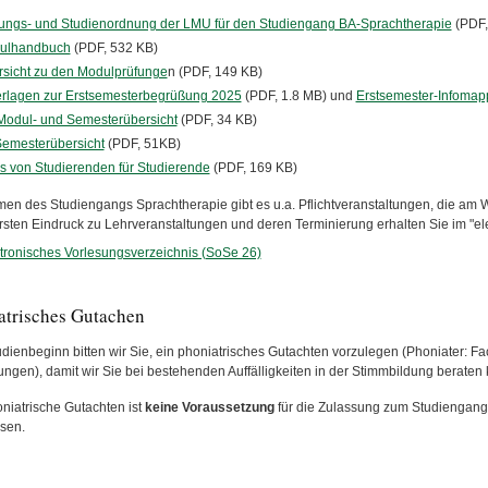
ungs- und Studienordnung der LMU für den Studiengang BA-Sprachtherapie
(PDF,
ulhandbuch
(PDF, 532 KB)
sicht zu den Modulprüfunge
n (PDF, 149 KB)
rlagen zur Erstsemesterbegrüßung 2025
(PDF, 1.8 MB) und
Erstsemester-Infomap
odul- und Semesterübersicht
(PDF, 34 KB)
emesterübersicht
(PDF, 51KB)
s von Studierenden für Studierende
(PDF, 169 KB)
en des Studiengangs Sprachtherapie gibt es u.a. Pflichtveranstaltungen, die am
rsten Eindruck zu Lehrveranstaltungen und deren Terminierung erhalten Sie im "el
tronisches Vorlesungsverzeichnis (SoSe 26)
atrisches Gutachen
dienbeginn bitten wir Sie, ein phoniatrisches Gutachten vorzulegen (Phoniater: Fac
ungen), damit wir Sie bei bestehenden Auffälligkeiten in der Stimmbildung beraten
niatrische Gutachten ist
keine Voraussetzung
für die Zulassung zum Studiengang. 
ssen.