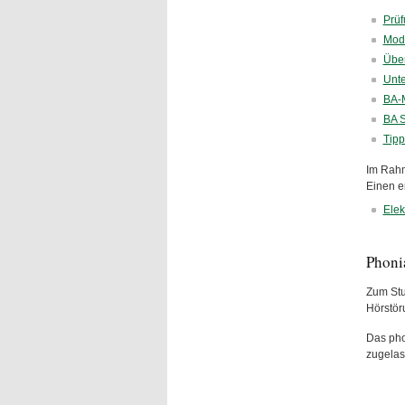
Prüf
Mod
Über
Unte
BA-M
BA S
Tipp
Im Rahm
Einen e
Elek
Phoni
Zum Stu
Hörstör
Das pho
zugela