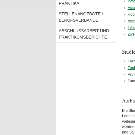
Info
PRAKTIKA
Ausw
STELLENANGEBOTE /
Hoc
BERUFSVERBÄNDE
Anme
Info
ABSCHLUSSARBEIT UND
Zwei
PRAKTIKUMSBERICHTE
Studi
Fach
Zent
Prü
Form
Aufba
Die Stud
Lernein
vorlesu
werden.
und Stu