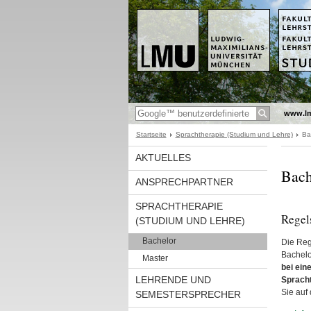
www.l
Startseite
Sprachtherapie (Studium und Lehre)
Ba
AKTUELLES
Bach
ANSPRECHPARTNER
SPRACHTHERAPIE
Regel
(STUDIUM UND LEHRE)
Bachelor
Die Reg
Bachelo
Master
bei ein
LEHRENDE UND
Sprach
Sie auf
SEMESTERSPRECHER