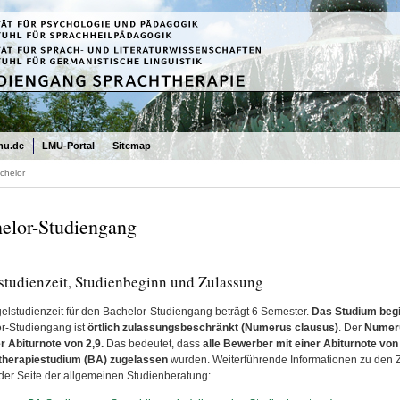
mu.de
LMU-Portal
Sitemap
chelor
elor-Studiengang
studienzeit, Studienbeginn und Zulassung
elstudienzeit für den Bachelor-Studiengang beträgt 6 Semester.
Das Studium begi
r-Studiengang ist
örtlich zulassungsbeschränkt (Numerus clausus)
. Der
Numeru
er Abiturnote von 2,9.
Das bedeutet, dass
alle Bewerber mit einer Abiturnote von
therapiestudium (BA) zugelassen
wurden. Weiterführende Informationen zu den Zu
 der Seite der allgemeinen Studienberatung: