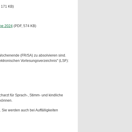
 171 KB)
pe 2024
(PDF, 574 KB)
 Wochenende (FR/SA) zu absolvieren sind.
ektronischen Vorlesungsverzeichnis" (LSF):
harzt für Sprach-, Stimm- und kindliche
 können.
Sie werden auch bei Auffälligkeiten